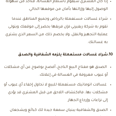
إذا كان المشتري سيقوم باستلام الغسالة، فتأكد من سهولة
الوصول إليها وإزالتها بأمان من موقعها الحالي.
شراء غسالات مستعملة بالرياض
وجميع المناطق عندما
تقوم به شركة ريفيرني فإن فريقها يحضر إلى موقعك ويتولى
عملية التجهيز والنقل، ولا يخصم ذلك من السعر الذي يشتري
به غسالتك.
10.شراء غسالات مستعملة يلزمه الشفافية والصدق
الصدق هو مفتاح البيع الناجح، أفصح بوضوح عن أي مشكلات
أو عيوب معروفة في الغسالة في إعلانك.
غسالات اتوماتيك مستعملة للبيع
لا تحاول إخفاء أي عيوب أو
مشكلات بها، فالاكتشاف اللاحق من قبل المشتري قد يؤدي
إلى نزاعات وإرجاع الجهاز.
الصدق والشفافية يبنيان سمعة جيدة لك كبائع ويشجعان