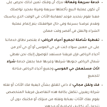
خدمة سريعة وفعالة:
ندرك أن وقتك ثمين لذلك نحرص على
أن تكون عملية البيع بأكملها سريعة ومرنة بمجرد تواصلك
معنا نقوم بتحديد موعد لمعاينة الأثاث في الوقت الذي يناسبك
ونقدم عرضنا بسرعة وفي حال موافقتك يتم إتمام عملية
الشراء والنقل في أقصر وقت ممكن
تغطية شاملة لجميع أحياء الرياض:
لا يقتصر نطاق خدماتنا
على حي معين سواء كنت في حي الموسى أو أي حي آخر من
أحياء الرياض فإن فريقنا مستعد للوصول إليك نحن نغطي
شمال الرياض جنوبها شرقها وغربها مما يجعل خدمة
شراء
اثاث مستعمل حي الموسي
وجميع أحياء الرياض متاحة
للجميع
فك ونقل مجاني:
لا داعي للقلق بشأن كيفية فك الأثاث أو نقله
شركة ريفيرني تتكفل بكافة هذه التفاصيل فريقنا المتخصص
يقوم بفك الأثاث بعناية ونقله من منزلك أو مكتبك دون أن
تتحمل أي تكاليف إضافية أو مجهود