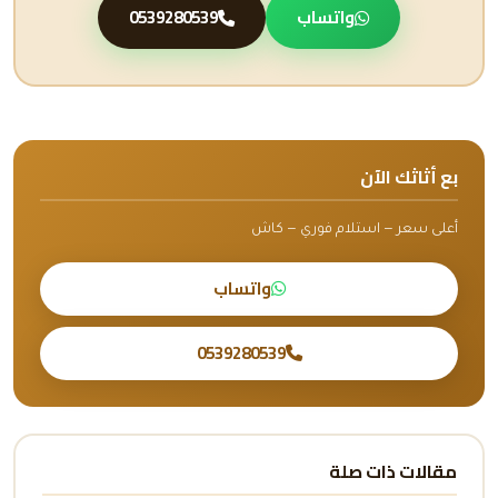
واتساب
0539280539
بع أثاثك الآن
أعلى سعر — استلام فوري — كاش
واتساب
0539280539
مقالات ذات صلة