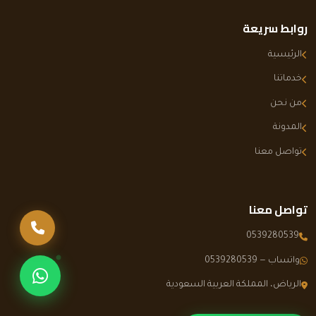
روابط سريعة
الرئيسية
خدماتنا
من نحن
المدونة
تواصل معنا
تواصل معنا
اتصل بنا
0539280539
واتساب — 0539280539
تواصل عبر وا
الرياض، المملكة العربية السعودية