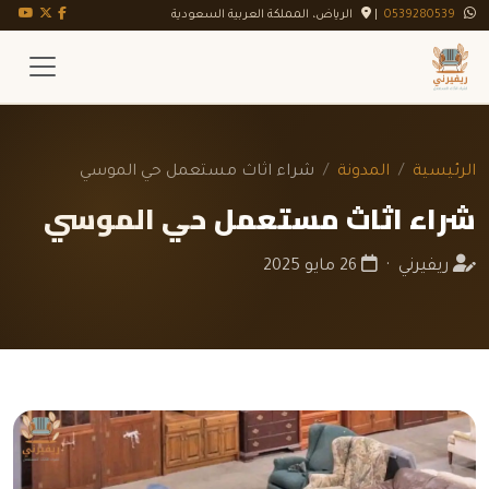
تويتر X
فيسبوك
يوت
0539280539
|
الرياض، المملكة العربية السعودية
الرئيسية
المدونة
شراء اثاث مستعمل حي الموسي
شراء اثاث مستعمل حي الموسي
ريفيرني ·
26 مايو 2025