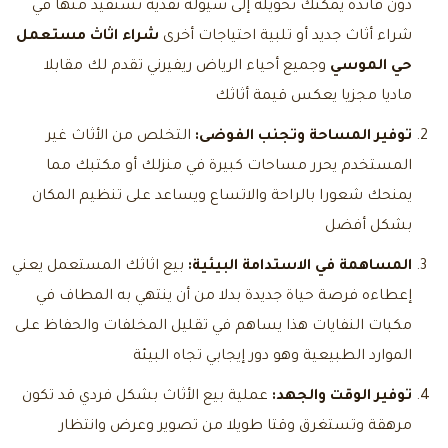
دون فائدة يمكنك تحويله إلى سيولة نقدية تستفيد منها في
شراء أثاث جديد أو تلبية احتياجات أخرى
شراء اثاث مستعمل
حي الموسي
وجميع أحياء الرياض ريفيرني تقدم لك مقابلا
ماديا مجزيا يعكس قيمة أثاثك
توفير المساحة وتجنب الفوضى:
التخلص من الأثاث غير
المستخدم يحرر مساحات كبيرة في منزلك أو مكتبك مما
يمنحك شعورا بالراحة والاتساع ويساعد على تنظيم المكان
بشكل أفضل
المساهمة في الاستدامة البيئية:
بيع اثاثك المستعمل يعني
إعطاءه فرصة حياة جديدة بدلا من أن ينتهي به المطاف في
مكبات النفايات هذا يساهم في تقليل المخلفات والحفاظ على
الموارد الطبيعية وهو دور إيجابي تجاه البيئة
توفير الوقت والجهد:
عملية بيع الأثاث بشكل فردي قد تكون
مرهقة وتستغرق وقتا طويلا من تصوير وعرض وانتظار