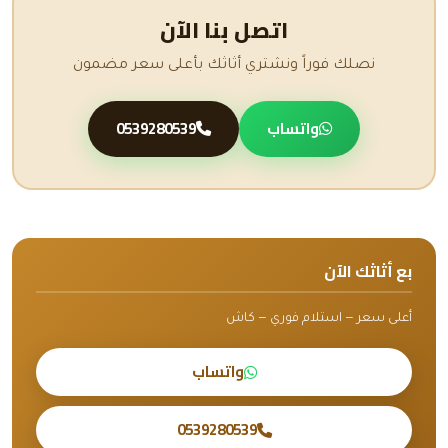
اتصل بنا الآن
نصلك فوراً ونشتري أثاثك بأعلى سعر مضمون
واتساب
0539280539
بع أثاثك الآن
أعلى سعر — استلام فوري — كاش
واتساب
0539280539