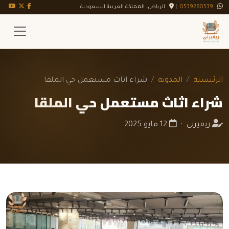
تويتر X
فيسبوك
يوت
0539280539
|
الرياض، المملكة العربية السعودية
الرئيسية
المدونة
شراء اثاث مستعمل حي الملقا
شراء اثاث مستعمل حي الملقا
ريفيرني ·
12 مايو 2025