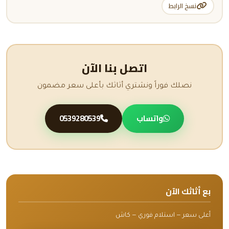
نسخ الرابط
اتصل بنا الآن
نصلك فوراً ونشتري أثاثك بأعلى سعر مضمون
واتساب
0539280539
بع أثاثك الآن
أعلى سعر — استلام فوري — كاش