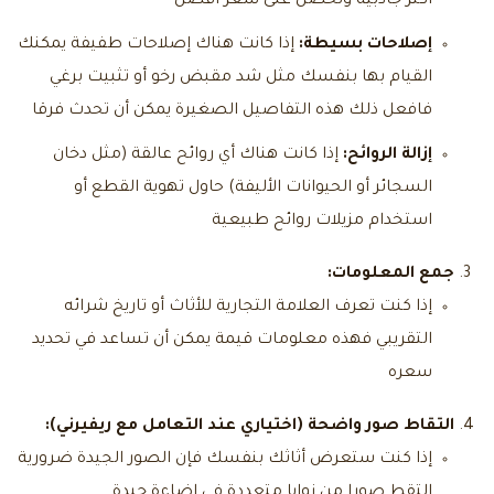
أكثر جاذبية وتحصل على سعر أفضل
إصلاحات بسيطة:
إذا كانت هناك إصلاحات طفيفة يمكنك
القيام بها بنفسك مثل شد مقبض رخو أو تثبيت برغي
فافعل ذلك هذه التفاصيل الصغيرة يمكن أن تحدث فرقا
إزالة الروائح:
إذا كانت هناك أي روائح عالقة (مثل دخان
السجائر أو الحيوانات الأليفة) حاول تهوية القطع أو
استخدام مزيلات روائح طبيعية
جمع المعلومات:
إذا كنت تعرف العلامة التجارية للأثاث أو تاريخ شرائه
التقريبي فهذه معلومات قيمة يمكن أن تساعد في تحديد
سعره
التقاط صور واضحة (اختياري عند التعامل مع ريفيرني):
إذا كنت ستعرض أثاثك بنفسك فإن الصور الجيدة ضرورية
التقط صورا من زوايا متعددة في إضاءة جيدة